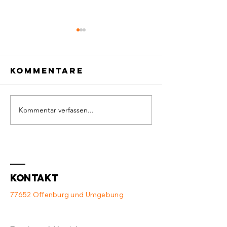
Kommentare
Kommentar verfassen...
Defekter
Neue
Switch und
Ausstat
Access Point
💻
❌
Kontakt
77652 Offenburg und Umgebung