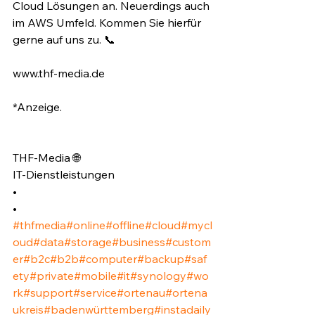
Cloud Lösungen an. Neuerdings auch 
im AWS Umfeld. Kommen Sie hierfür 
gerne auf uns zu. 📞⁣
www.thf-media.de⁣
*Anzeige.⁣
THF-Media 🌐⁣
IT-Dienstleistungen⁣
•⁣
•⁣
#thfmedia
#online
#offline
#cloud
#mycl
oud
#data
#storage
#business
#custom
er
#b2c
#b2b
#computer
#backup
#saf
ety
#private
#mobile
#it
#synology
#wo
rk
#support
#service
#ortenau
#ortena
ukreis
#badenwürttemberg
#instadaily