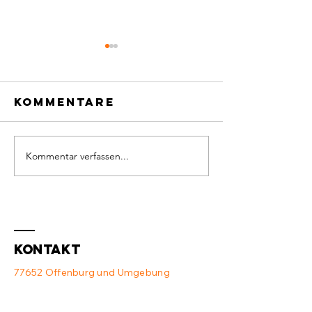
Kommentare
Kommentar verfassen...
Defekter
Neue
Switch und
Ausstat
Access Point
💻
❌
Kontakt
77652 Offenburg und Umgebung