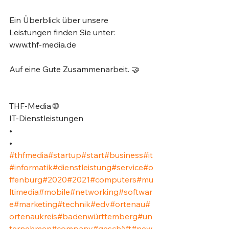
Ein Überblick über unsere 
Leistungen finden Sie unter:⁣
www.thf-media.de⁣
Auf eine Gute Zusammenarbeit. 🤝⁣
THF-Media 🌐⁣
IT-Dienstleistungen⁣
•⁣
•⁣
#thfmedia
#startup
#start
#business
#it
#informatik
#dienstleistung
#service
#o
ffenburg
#2020
#2021
#computers
#mu
ltimedia
#mobile
#networking
#softwar
e
#marketing
#technik
#edv
#ortenau
#
ortenaukreis
#badenwürttemberg
#un
ternehmen
#company
#geschäft
#new