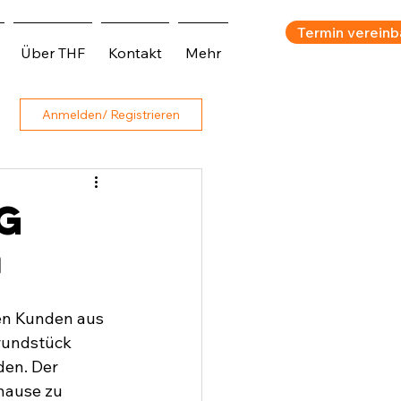
Termin vereinb
Über THF
Kontakt
Mehr
Anmelden/ Registrieren
g

en Kunden aus 
rundstück 
en. Der 
hause zu 