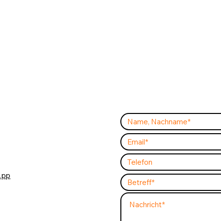
Switch und
Au
Access Point ❌
App