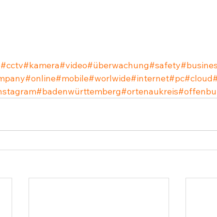
y
#cctv
#kamera
#video
#überwachung
#safety
#busine
mpany
#online
#mobile
#worlwide
#internet
#pc
#cloud
nstagram
#badenwürttemberg
#ortenaukreis
#offenbu