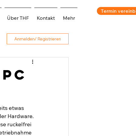
Termin vereinb
Über THF
Kontakt
Mehr
Anmelden/ Registrieren
 PC
its etwas 
ler Hardware. 
e ruckelfrei 
betriebnahme 