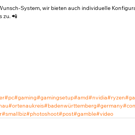
unsch-System, wir bieten auch individuelle Konfigura
zu. 📲⁣
er
#pc
#gaming
#gamingsetup
#amd
#nvidia
#ryzen
#g
nau
#ortenaukreis
#badenwürttemberg
#germany
#co
r
#smallbiz
#photoshoot
#post
#gamble
#video