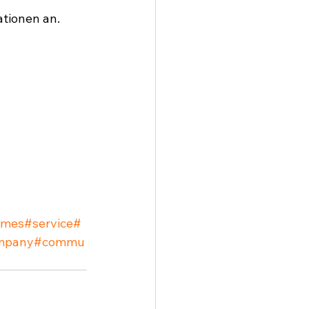
tionen an. 
ames
#service
#
mpany
#commu