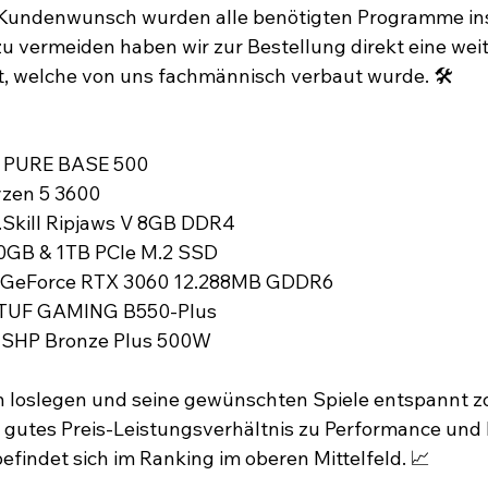
Kundenwunsch wurden alle benötigten Programme inst
 vermeiden haben wir zur Bestellung direkt eine weit
t, welche von uns fachmännisch verbaut wurde. 🛠⁣
! PURE BASE 500⁣
zen 5 3600⁣
G.Skill Ripjaws V 8GB DDR4⁣
0GB & 1TB PCle M.2 SSD⁣
A GeForce RTX 3060 12.288MB GDDR6⁣
 TUF GAMING B550-Plus⁣
n SHP Bronze Plus 500W⁣
 loslegen und seine gewünschten Spiele entspannt zo
 gutes Preis-Leistungsverhältnis zu Performance und 
findet sich im Ranking im oberen Mittelfeld. 📈⁣