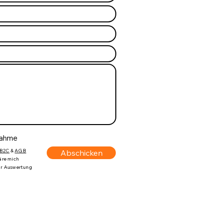
nahme
B2C
&
AGB
Abschicken
läre mich
zur Auswertung