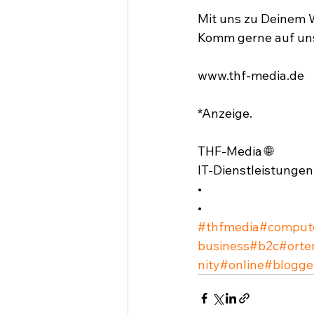
Mit uns zu Deinem W
Komm gerne auf uns 
www.thf-media.de⁣
*Anzeige.⁣
THF-Media 🌐⁣
IT-Dienstleistungen⁣
•⁣
•⁣
#thfmedia
#comput
business
#b2c
#orte
nity
#online
#blogge