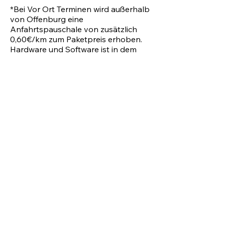
*Bei Vor Ort Terminen wird außerhalb
von Offenburg eine
Anfahrtspauschale von zusätzlich
0,60€/km zum Paketpreis erhoben.
Hardware und Software ist in dem
Paketpreis
nicht
mit inbegriffen. Die
Preise können je nach Anforderung
variieren.
Kontakt
77652 Offenburg und Umgebung
Termin nach Vereinbarung.​
Fabian Thomas
015678 715065
auch per
WhatsApp
kontakt@thf-media.de