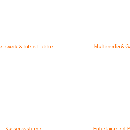
Multimedia & 
etzwerk & Infrastruktur
Kassensysteme
Entertainment 