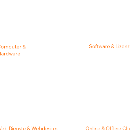
Software & Lizen
Computer &
Hardware
eb Dienste & Webdesign
Online & Offline Cl