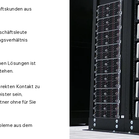
äftskunden aus
eschäftsleute
gsverhältnis
chen Lösungen ist
stehen.
direkten Kontakt zu
ister sein,
ner ohne für Sie
obleme aus dem