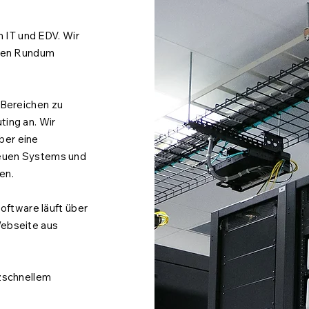
 IT und EDV. Wir
einen Rundum
n Bereichen zu
ting an. Wir
ber eine
 neuen Systems und
nen.
ftware läuft über
Webseite aus
tzschnellem