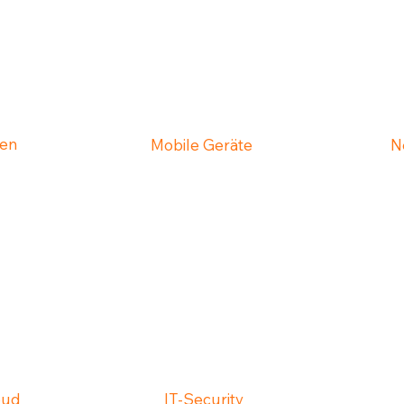
zen
Mobile Geräte
N
oud
IT-Security