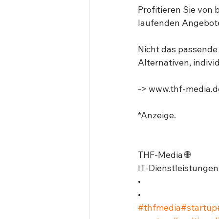
Profitieren Sie von
laufenden Angebote
Nicht das passende 
Alternativen, indivi
-> www.thf-media.de
*Anzeige. ⁣
THF-Media 🌐⁣
IT-Dienstleistungen⁣
•⁣
•⁣
#thfmedia
#startup