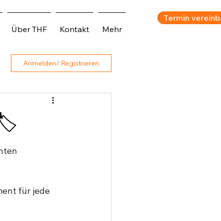
Termin vereinb
Über THF
Kontakt
Mehr
Anmelden/ Registrieren
🏷
hten 
ent für jede 