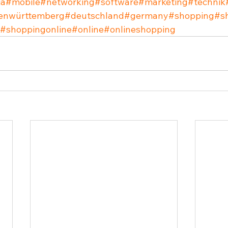
ia
#mobile
#networking
#software
#marketing
#technik
enwürttemberg
#deutschland
#germany
#shopping
#s
#shoppingonline
#online
#onlineshopping