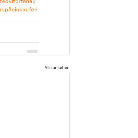
#edv
#ortenau
hop
#einkaufen
Alle ansehen