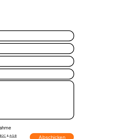
nahme
B2C
&
AGB
Abschicken