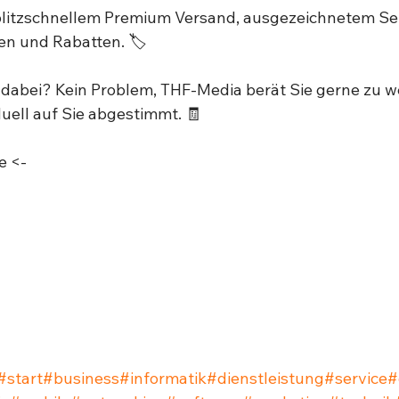
 blitzschnellem Premium Versand, ausgezeichnetem Se
n und Rabatten. 🏷 ⁣
dabei? Kein Problem, THF-Media berät Sie gerne zu w
duell auf Sie abgestimmt. 🧾 ⁣
 <-⁣
#start
#business
#informatik
#dienstleistung
#service
#