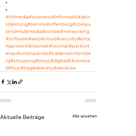
•⁣
•⁣
#thfmedia
#business
#informatik
#dien
stleistung
#service
#offenburg
#compu
ters
#multimedia
#mobile
#networking
#software
#web
#cloud
#security
#ente
rtainment
#internet
#technik
#edv
#ort
enau
#ortenaukreis
#badenwürttembe
rg
#shopping
#shop
#digital
#downloa
d
#buy
#bag
#delivery
#windows
Alle ansehen
Aktuelle Beiträge