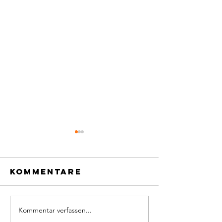
Kommentare
Kommentar verfassen...
Defekter
Neue