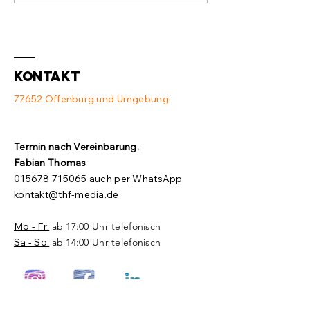
Switch und
Ausstat
Access Point
💻
❌
Kontakt
77652 Offenburg und Umgebung
Termin nach Vereinbarung.​
Fabian Thomas
015678 715065
auch per
WhatsApp
kontakt@thf-media.de
Mo - Fr:
ab 17:00 Uhr telefonisch
Sa - So:
ab 14:00 Uhr telefonisch