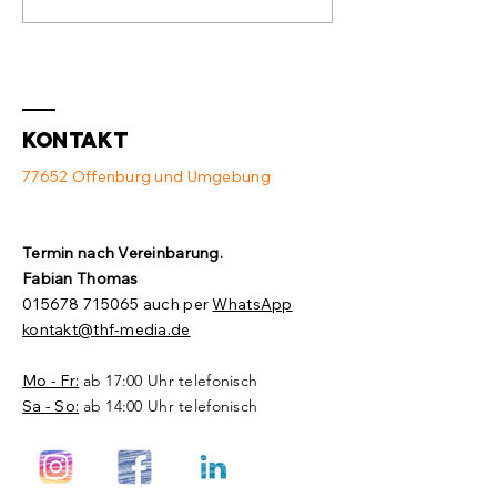
Switch und
Ausstat
Access Point
💻
❌
Kontakt
77652 Offenburg und Umgebung
Termin nach Vereinbarung.​
Fabian Thomas
015678 715065
auch per
WhatsApp
kontakt@thf-media.de
Mo - Fr:
ab 17:00 Uhr telefonisch
Sa - So:
ab 14:00 Uhr telefonisch