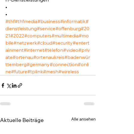
•⁣
•⁣
#thf
#thfmedia
#business
#informatik
#
dienstleistung
#service
#offenburg
#20
21
#2022
#computers
#multimedia
#mo
bile
#netzwerk
#cloud
#security
#entert
ainment
#internet
#telefon
#video
#priv
ate
#ortenau
#ortenaukreis
#badenwür
ttemberg
#germany
#connection
#onli
ne
#future
#tplink
#mesh
#wireless
Alle ansehen
Aktuelle Beiträge