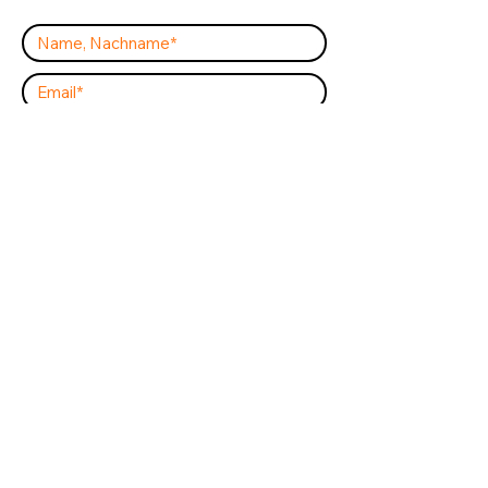
Bestätigung Kontaktaufnahme
Ich habe die
Datenschutzerklärung
&
AGB B2C
&
AGB B2B
gelesen und
stimme diesen zu. Ich erkläre mich
hiermit einverstanden, dass meine Daten