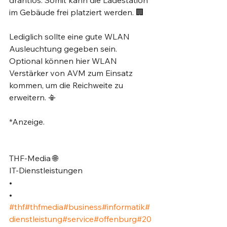
drahtlos. Somit kann die Ladestation 
im Gebäude frei platziert werden. 🏢⁣
Lediglich sollte eine gute WLAN 
Ausleuchtung gegeben sein. 
Optional können hier WLAN 
Verstärker von AVM zum Einsatz 
kommen, um die Reichweite zu 
erweitern. 📳⁣
*Anzeige.⁣
THF-Media 🌐⁣
IT-Dienstleistungen⁣
•⁣
•⁣
#thf
#thfmedia
#business
#informatik
#
dienstleistung
#service
#offenburg
#20