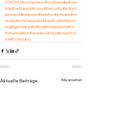
20
#2021
#computers
#multimedia
#mo
bile
#netzwerk
#cloud
#security
#entert
ainment
#internet
#telefon
#private
#or
tenau
#ortenaukreis
#badenwürttemb
erg
#germany
#office
#installation
#co
mmunication
#wireless
#new
#smartho
me
#company
Alle ansehen
Aktuelle Beiträge