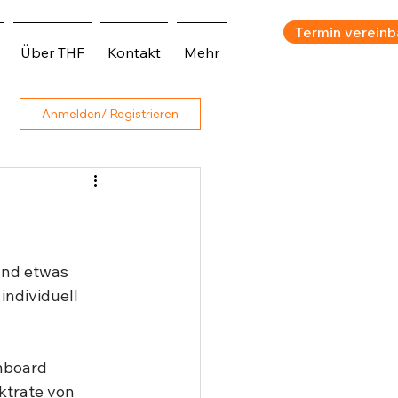
Termin vereinb
Über THF
Kontakt
Mehr
Anmelden/ Registrieren
und etwas 
ndividuell 
nboard 
ktrate von 