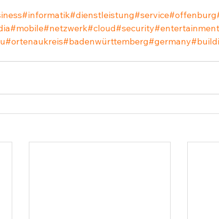
iness
#informatik
#dienstleistung
#service
#offenburg
dia
#mobile
#netzwerk
#cloud
#security
#entertainmen
au
#ortenaukreis
#badenwürttemberg
#germany
#build