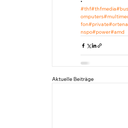
•⁣
#thf
#thfmedia
#bus
omputers
#multime
fon
#private
#orten
nspo
#power
#amd
Aktuelle Beiträge