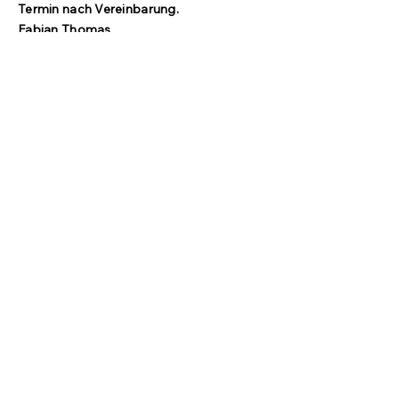
Termin nach Vereinbarung.​
Fabian Thomas
015678 715065
auch per
WhatsApp
kontakt@thf-media.de
Mo - Fr:
ab 17:00 Uhr telefonisch
Sa - So:
ab 14:00 Uhr telefonisch