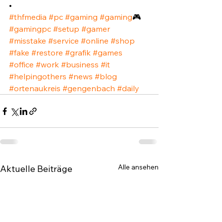
•⁣
#thfmedia
#pc
#gaming
#gaming
🎮 
#gamingpc
#setup
#gamer
#misstake
#service
#online
#shop
#fake
#restore
#grafik
#games
#office
#work
#business
#it
#helpingothers
#news
#blog
#ortenaukreis
#gengenbach
#daily
Alle ansehen
Aktuelle Beiträge