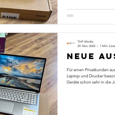
unsere Partner waren die
eingerichtet. Der Kunde k
Arbeiten aufnehmen. 💻 Wi
THF-Media
29. Nov. 2025
1 Min. Lese
Neue Au
Für einen Privatkunden au
Laptop und Drucker besorg
Geräte schon sehr in die
für etwas Neues und aktuel
Kunde nun bestens gerüste
schneller Hardware kann 
erledigt werden. Wir über
Datenübernahme sowie Soft