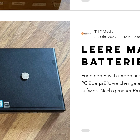
THF-Media
21. Okt. 2025
1 Min. Lese
Leere M
Batterie
Für einen Privatkunden au
PC überprüft, welcher gel
aufwies. Nach genauer Prü
Logs war klar, dass die a
ausreichende Spannung m
neue Batterie lief der PC
konnte diesen nun wiede
haben kleine Bauteile große