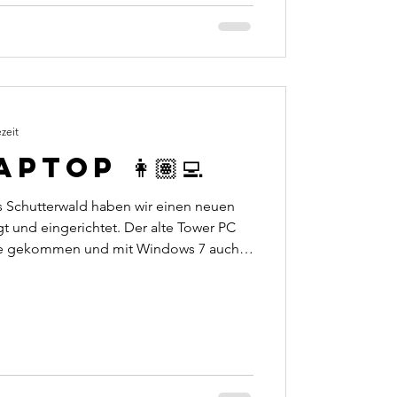
zeit
ptop 👩🏽‍💻
s Schutterwald haben wir einen neuen
 und eingerichtet. Der alte Tower PC
hre gekommen und mit Windows 7 auch
gemäß. So wurden wir beauftragt den
s Gerät durchzuführen. Wir richteten
n alle Treiber und Updates, sowie
hließend wurden noch alle persönlichen
tragen. 🤝🏽 Wir helfen