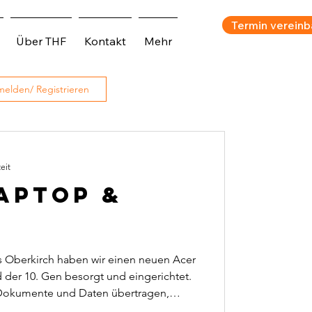
Termin vereinb
Über THF
Kontakt
Mehr
elden/ Registrieren
eit
aptop &
s Oberkirch haben wir einen neuen Acer
 der 10. Gen besorgt und eingerichtet.
 Dokumente und Daten übertragen,
tware Programme installiert. Dank