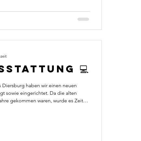
 neuen Geräte da und wurden von uns
onnte dann wieder wie gewohnt alle
r tauschen auch Ihre defekten Geräte a
zeit
sstattung 💻
s Diersburg haben wir einen neuen
t sowie eingerichtet. Da die alten
 Jahre gekommen waren, wurde es Zeit
les. Mit diesen beiden Geräten ist der
t für alltägliche Aufgaben. Dank
nun alles wieder im Handumdrehen
nahmen die Ersteinrichtung und
ware Installationen. Auf individuelle K