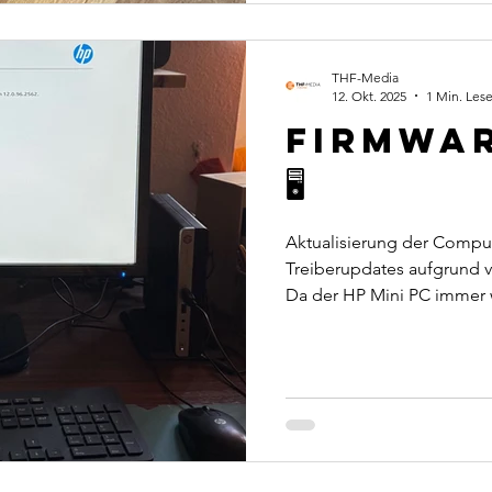
THF-Media
12. Okt. 2025
1 Min. Lese
Firmwar
🖥️
Aktualisierung der Compu
Treiberupdates aufgrund 
Da der HP Mini PC immer 
Bedienung, haben wir die
Schritte eingeleitet. Der 
ganz normal nutzen. 🤝🏽
THF-Media 🌐 IT-Dienstleis
#it #computer #windows #h