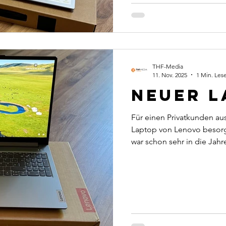
THF-Media
11. Nov. 2025
1 Min. Lese
Neuer La
Für einen Privatkunden au
Laptop von Lenovo besorgt
war schon sehr in die Ja
überhaupt nicht mehr zeit
Umzug auf ein neues flotte
das Gerät ein, installierte
benötigte Software. Absc
Daten und Dokumente über