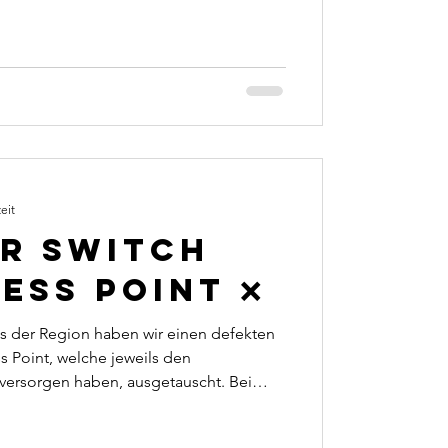
ssor und 16GB RAM hat der Laptop genug
Aufgaben. Das neue iPad ist zeitgemäß
 mit in den Urlaub mitgenommen werden.
en beim Umstieg auf neue
eit
r Switch
ess Point ❌
us der Region haben wir einen defekten
 Point, welche jeweils den
versorgen haben, ausgetauscht. Bei
erlitten zahlreiche Geräte im Verein
en. Nach kurzer Lieferzeiten durch