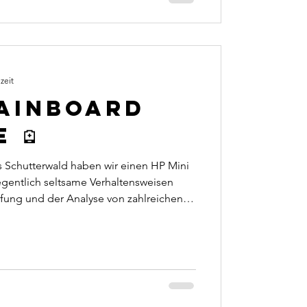
zeit
ainboard
 🪫
s Schutterwald haben wir einen HP Mini
egentlich seltsame Verhaltensweisen
fung und der Analyse von zahlreichen
uf dem Mainboard verbaute Batterie keine
ehr hatte. Nach dem Tausch gegen eine
 wieder einwandfrei und der Kunde
r wie gewohnt benutzen. Manchmal
 Auswirkungen.⁣ ❗️ ⁣ Wir