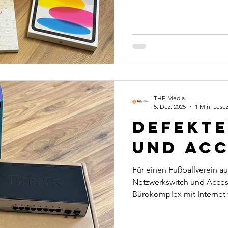
schnellem Intel i5 Proze
Power für alle täglichen 
und kann wieder flexibel
🤝🏽 Wir helfen auch Ihn
THF-Media
5. Dez. 2025
1 Min. Lesez
Defekte
und Acc
Für einen Fußballverein a
Netzwerkswitch und Access
Bürokomplex mit Internet 
einem Gewitter im Sommer 
einen Überspannungsschad