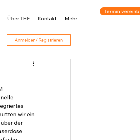
Termin vereinb
Über THF
Kontakt
Mehr
Anmelden/ Registrieren
M 
nelle 
egriertes 
utzen wir ein 
 über der 
faserdose 
infache 