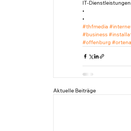
IT-Dienstleistungen
•
•
#thfmedia
#interne
#business
#installa
#offenburg
#ortena
Aktuelle Beiträge