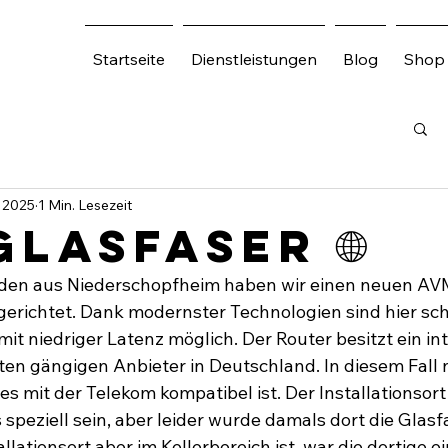
Startseite
Dienstleistungen
Blog
Shop
i 2025
1 Min. Lesezeit
lasfaser 🌐
nden aus Niederschopfheim haben wir einen neuen AV
gerichtet. Dank modernster Technologien sind hier sch
t niedriger Latenz möglich. Der Router besitzt ein int
en gängigen Anbieter in Deutschland. In diesem Fall n
 mit der Telekom kompatibel ist. Der Installationsort
 speziell sein, aber leider wurde damals dort die Glas
allationsort aber im Kellerbereich ist, war die dortige e