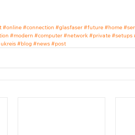
t
#online
#connection
#glasfaser
#future
#home
#ser
tion
#modern
#computer
#network
#private
#setups
ukreis
#blog
#news
#post