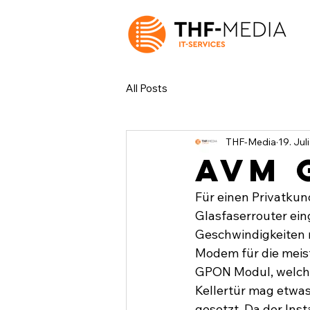
All Posts
THF-Media
19. Jul
AVM G
Für einen Privatku
Glasfaserrouter ein
Geschwindigkeiten mi
Modem für die meist
GPON Modul, welches
Kellertür mag etwas
gesetzt. Da der Inst