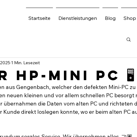
Startseite
Dienstleistungen
Blog
Shop
i 2025
1 Min. Lesezeit
 HP-Mini PC 🖥️
en aus Gengenbach, welcher den defekten Mini-PC zu 
nen neuen kleinen und vor allem schnellen PC besorgt 
ir übernahmen die Daten vom alten PC und richteten 
er Kunde direkt loslegen konnte, wo er beim alten PC a
 rundum sorglos Service. Wir übernehmen alles. 🤝🏽