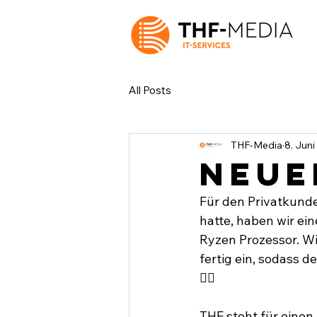
All Posts
THF-Media
8. Jun
Neuer
Für den Privatkund
hatte, haben wir ei
Ryzen Prozessor. W
fertig ein, sodass d
👍🏽
THF steht für einen