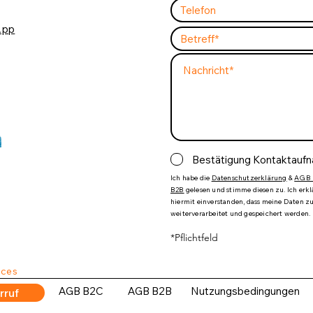
App
Bestätigung Kontaktauf
Ich habe die
Datenschutzerklärung
&
AGB 
B2B
gelesen und stimme diesen zu. Ich erk
hiermit einverstanden, dass meine Daten 
weiterverarbeitet und gespeichert werden.
*Pflichtfeld
ices
AGB B2C
AGB B2B
Nutzungsbedingungen
rruf