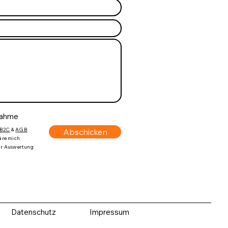
nahme
B2C
&
AGB
Abschicken
läre mich
zur Auswertung
Datenschutz
Impressum