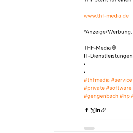
www.thf-media.de
*Anzeige/Werbung.
THF-Media 🌐
IT-Dienstleistungen
•
•
#thfmedia
#service
#private
#software
#gengenbach
#hp