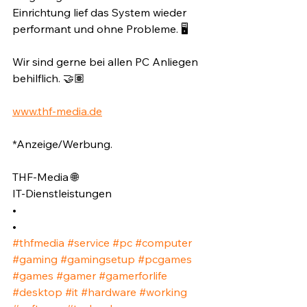
Einrichtung lief das System wieder 
performant und ohne Probleme. 🖥️
Wir sind gerne bei allen PC Anliegen 
behilflich. 🤝🏽
www.thf-media.de
*Anzeige/Werbung.
THF-Media 🌐
IT-Dienstleistungen
•
•
#thfmedia
#service
#pc
#computer
#gaming
#gamingsetup
#pcgames
#games
#gamer
#gamerforlife
#desktop
#it
#hardware
#working