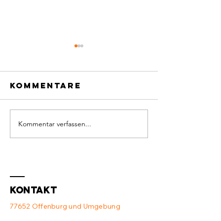
Kommentare
Kommentar verfassen...
Defekter
Neue
Switch und
Ausstat
Access Point
💻
❌
Kontakt
77652 Offenburg und Umgebung