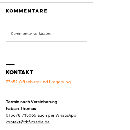
Kommentare
Kommentar verfassen...
Defekter
Neue
Switch und
Ausstat
Access Point
💻
❌
Kontakt
77652 Offenburg und Umgebung
Termin nach Vereinbarung.​
Fabian Thomas
015678 715065
auch per
WhatsApp
kontakt@thf-media.de