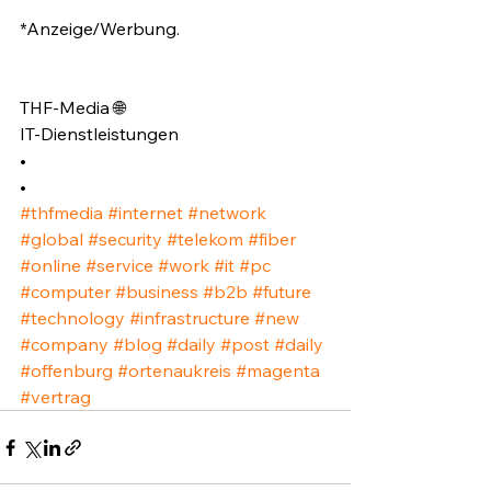
*Anzeige/Werbung.⁣
THF-Media 🌐⁣
IT-Dienstleistungen⁣
•⁣
•⁣
#thfmedia
#internet
#network
#global
#security
#telekom
#fiber
#online
#service
#work
#it
#pc
#computer
#business
#b2b
#future
#technology
#infrastructure
#new
#company
#blog
#daily
#post
#daily
#offenburg
#ortenaukreis
#magenta
#vertrag