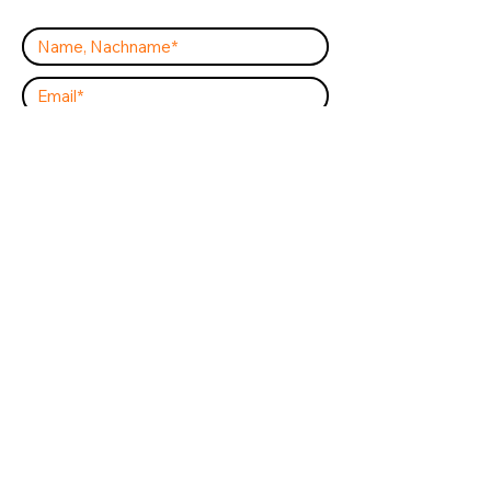
Bestätigung Kontaktaufnahme
Ich habe die
Datenschutzerklärung
&
AGB B2C
&
AGB B2B
gelesen und
stimme diesen zu. Ich erkläre mich