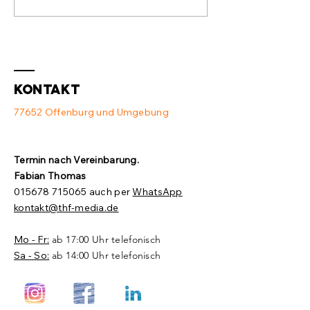
Switch und
Ausstat
Access Point
💻
❌
Kontakt
77652 Offenburg und Umgebung
Termin nach Vereinbarung.​
Fabian Thomas
015678 715065
auch per
WhatsApp
kontakt@thf-media.de
Mo - Fr:
ab 17:00 Uhr telefonisch
Sa - So:
ab 14:00 Uhr telefonisch