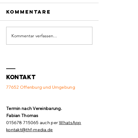
Kommentare
Kommentar verfassen...
Defekter
Neue
Switch und
Ausstat
Access Point
💻
❌
Kontakt
77652 Offenburg und Umgebung
Termin nach Vereinbarung.​
Fabian Thomas
015678 715065
auch per
WhatsApp
kontakt@thf-media.de