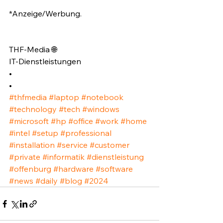
*Anzeige/Werbung.⁣
THF-Media 🌐⁣
IT-Dienstleistungen⁣
•⁣
•⁣
#thfmedia
#laptop
#notebook
#technology
#tech
#windows
#microsoft
#hp
#office
#work
#home
#intel
#setup
#professional
#installation
#service
#customer
#private
#informatik
#dienstleistung
#offenburg
#hardware
#software
#news
#daily
#blog
#2024